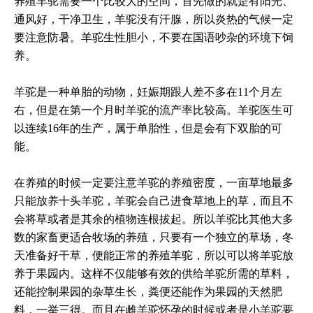
养殖羊驼需要一个比较大的空间，首先做的就是有阳光、
通风好，干净卫生，羊驼没有汗腺，所以炎热的气候一定
要注意防暑。羊驼生性胆小，不要在国语吵杂的环境下饲
养。
羊驼是一种单胎的动物，妊娠期跟人差不多在11个月左
右，但是在第一个月时羊驼的流产率比较高。羊驼医生可
以连续16年的生产，属于单胎性，但是会有下双胎的可
能。
在养殖的时候一定要注意羊驼的养殖密度，一亩草地最多
只能放养十头羊驼，羊驼会自己进食草地上的草，而且不
会将草或者是其余的植物连根拔起。所以羊驼比其他大多
数的家畜更适合牧场的养殖，只要有一个独立的草场，冬
天准备好干草，便能正常的养殖羊驼，所以可以将羊驼放
养于果园内。这样不仅能够有效的供给羊驼所需的草料，
还能控制果园的杂草生长，粪便还能作为果园的天然肥
料，一举三得。而且在雌羊驼怀孕的时候或者是小羊驼要